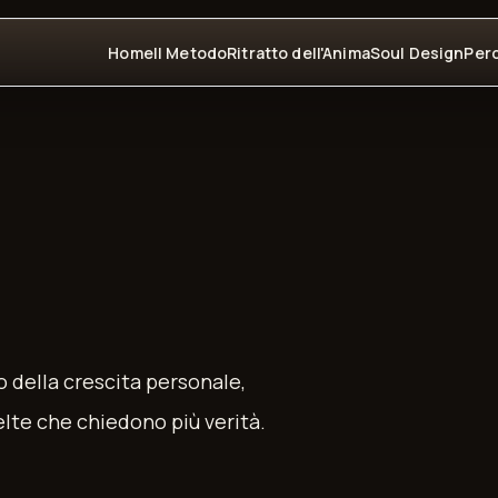
Home
Il Metodo
Ritratto dell'Anima
Soul Design
Perc
 della crescita personale,
celte che chiedono più verità.