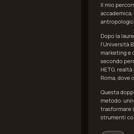
Il mio perco
accademica, 
antropologic
Dopo la laur
l'Università 
marketing e 
secondo perc
HETG, realtà
Roma, dove o
Questa doppi
metodo: unire
trasformare in
strumenti con