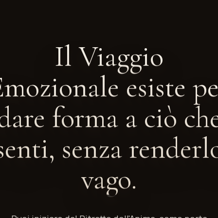
Il Viaggio
Emozionale esiste pe
dare forma a ciò ch
senti, senza renderl
vago.